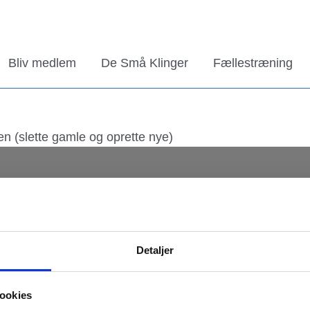
Bliv medlem
De Små Klinger
Fællestræning
ten (slette gamle og oprette nye)
opyright © 2026
De Små Klinger
| Designet af Per Niels
Detaljer
ookies