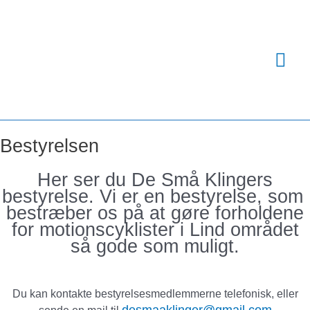
Gå
til
indholdet
Hov
Bestyrelsen
Her ser du De Små Klingers
bestyrelse. Vi er en bestyrelse, som
bestræber os på at gøre forholdene
for motionscyklister i Lind området
så gode som muligt.
Du kan kontakte bestyrelsesmedlemmerne telefonisk, eller
desmaaklinger@gmail.com
sende en mail til