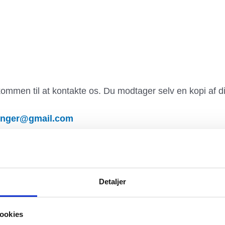
ommen til at kontakte os. Du modtager selv en kopi af din
inger@gmail.com
Detaljer
opyright © 2026
De Små Klinger
| Designet af Per Niels
ookies